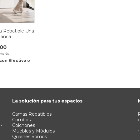
a Rebatible Una
lanca
,00
interés
con
Efectivo o
a
La solución para tus espacios
Camas Rebatibles
R
Combos
d
s
Colchones
Muebles y Módulos
Quiénes Somos