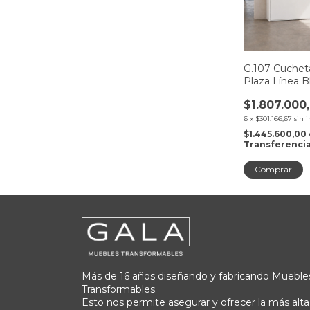
G.107 Cuchet
Plaza Línea B
$1.807.000
6
x
$301.166,67
sin 
$1.445.600,00
Transferenci
Más de 16 años diseñando y fabricando Mueble
Transformables.
Esto nos permite asegurar y ofrecer la más alta